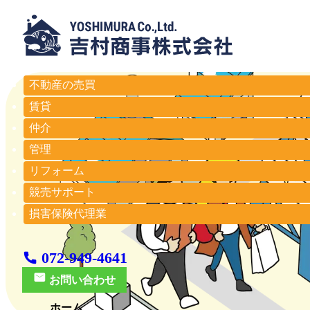
不動産の売買
賃貸
仲介
管理
リフォーム
競売サポート
損害保険代理業
072-949-4641
お問い合わせ
ホーム