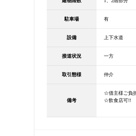
建物階数
1、2階部分
駐車場
有
設備
上下水道
接道状況
一方
取引態様
仲介
☆
借主様ご負
備考
☆飲食店可!!