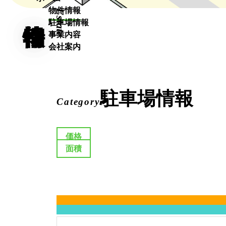
物件情報
Estate
売買物件
駐車場情報
賃貸物件
事業内容
【八尾南】売買物件
不動産買取
会社案内
【八尾南】賃貸物件
不動産管理
【八尾南】駐車場情報
リフォーム
駐車場情報
Category
価格
面積