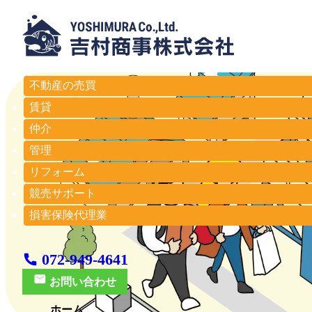
不動産の売買
賃貸
仲介
管理
リフォーム
競売サポート
損害保険代理業
072-949-4641
お問い合わせ
ホーム