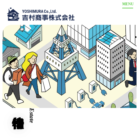
ホーム
物件情報
売買物件
駐車場情報
賃貸物件
事業内容
【八尾南】売買物件
不動産買取
会社案内
【八尾南】賃貸物件
不動産管理
お問い合わせ
【八尾南】駐車場情報
リフォーム
Estate