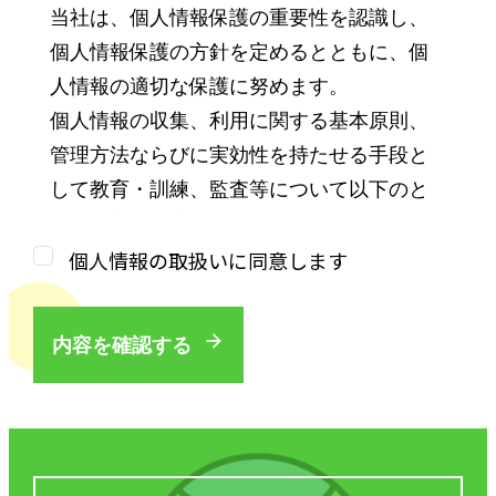
当社は、個人情報保護の重要性を認識し、
個人情報保護の方針を定めるとともに、個
人情報の適切な保護に努めます。
個人情報の収集、利用に関する基本原則、
管理方法ならびに実効性を持たせる手段と
して教育・訓練、監査等について以下のと
おり規定し、実行してまいります。
個人情報の取扱いに同意します
第１条（個人情報）
「個人情報」とは、個人情報の保護に関す
内容を確認する
る法律（平成15年法律第57号、以下「個人
情報保護法」といいます。）にいう「個人
情報」を指し、生存する個人に関する情報
であって、当該情報に含まれる氏名、生年
月日その他の記述等により特定の個人を識