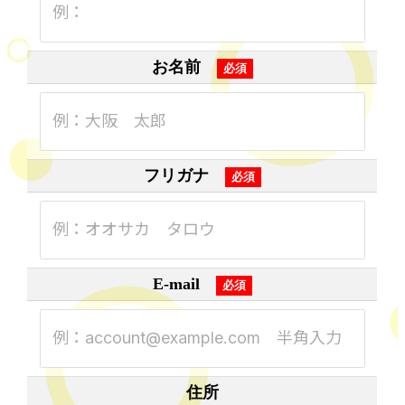
例：
お名前
例：大阪 太郎
フリガナ
例：オオサカ タロウ
E-mail
例：account@example.com 半角入力
住所