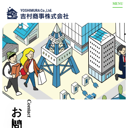
ホーム
物件情報
売買物件
駐車場情報
賃貸物件
事業内容
【八尾南】売買物件
不動産買取
会社案内
【八尾南】賃貸物件
不動産管理
お問い合わせ
【八尾南】駐車場情報
リフォーム
お問い合わせ
Contact